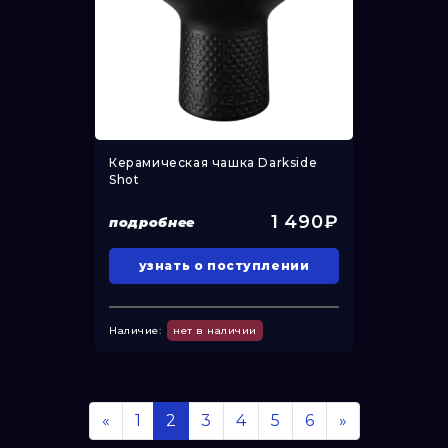
Керамическая чашка Darkside
Shot
1 490₽
подробнее
узнать о поступлении
Наличие:
нет в наличии
«
1
2
3
4
5
6
»