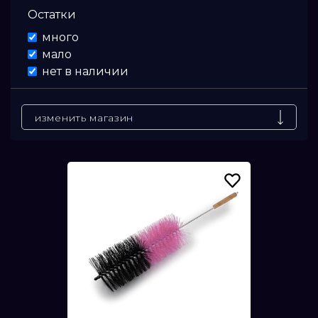
Остатки
Цена
много
мало
От
нет в наличии
До
изменить магазин