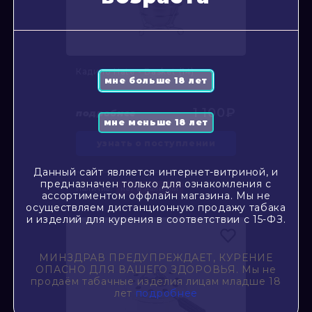
Кадило Hate - Basket (14)
1 100₽
подробнее
узнать о поступлении
Данный сайт является интернет-витриной, и
предназначен только для ознакомления с
Наличие:
нет в наличии
ассортиментом оффлайн магазина. Мы не
осуществляем дистанционную продажу табака
и изделий для курения в соответствии с 15-ФЗ.
МИНЗДРАВ ПРЕДУПРЕЖДАЕТ, КУРЕНИЕ
ОПАСНО ДЛЯ ВАШЕГО ЗДОРОВЬЯ. Мы не
продаём табачные изделия лицам младше 18
лет
подробнее