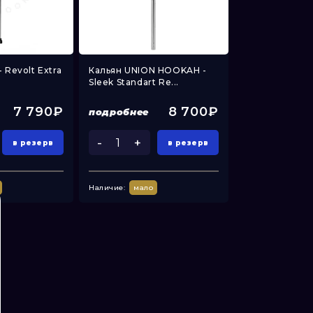
 Revolt Extra
Кальян UNION HOOKAH -
Soft Smoke – 
Sleek Standart Re...
(Комплект с су
7 790₽
8 700₽
подробнее
подробнее
-
+
в резерв
в резерв
узнать о п
Наличие:
мало
Наличие:
нет в