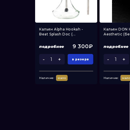
may Customs -
Кальян Alpha Hookah -
Кальян DON 
 ...
Beat Splash Doc (...
Aesthetic (Бе
8 300₽
9 300₽
подробнее
подробнее
-
+
-
+
поступлении
в резерв
 в наличии
Наличие:
мало
Наличие:
мал