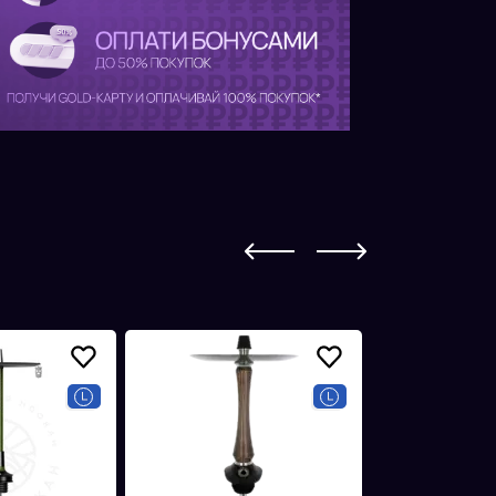
Аккумуляторы
Картридж PLONQ META LITE
Испарители VANDY VAPE