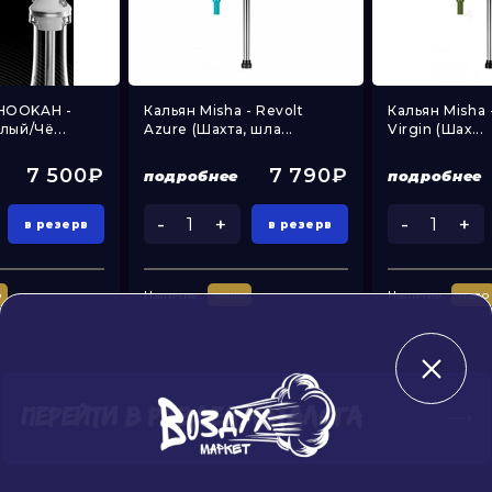
HOOKAH -
Кальян Misha - Revolt
Кальян Misha -
лый/Чё...
Azure (Шахта, шла...
Virgin (Шах...
7 500₽
7 790₽
подробнее
подробнее
-
+
-
+
в резерв
в резерв
о
Наличие:
мало
Наличие:
мало
ПЕРЕЙТИ В РАЗДЕЛ КАТАЛОГА