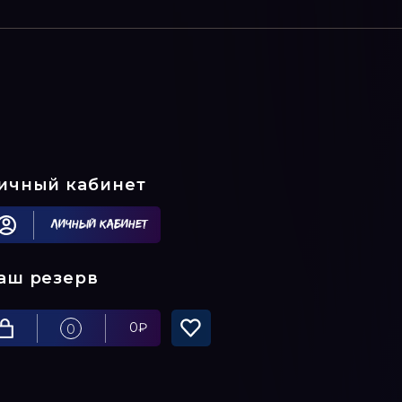
ичный кабинет
Личный кабинет
аш резерв
0
₽
0