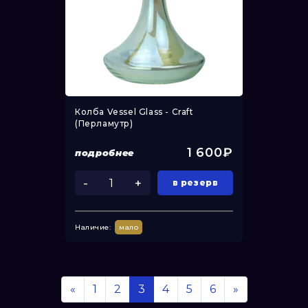
Колба Vessel Glass - Craft
(Перламутр)
1 600₽
подробнее
-
+
в резерв
Наличие:
мало
«
1
2
3
4
5
6
»