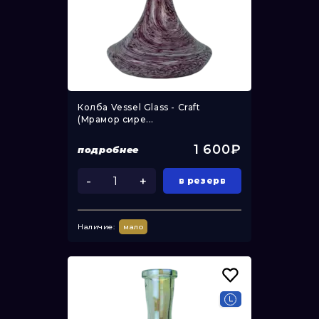
Колба Vessel Glass - Craft
(Мрамор сире...
1 600₽
подробнее
-
+
в резерв
Наличие:
мало