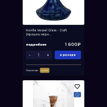
Колба Vessel Glass - Craft
(Крошка черн...
1 600₽
подробнее
-
+
в резерв
Наличие:
мало