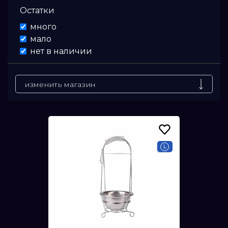
Остатки
Цена
много
мало
От
нет в наличии
До
изменить магазин