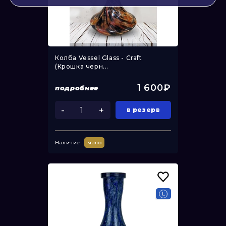
Колба Vessel Glass - Craft
(Крошка черн...
1 600₽
подробнее
-
+
в резерв
Наличие:
мало