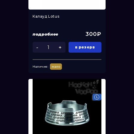
Калауд Lotus
300₽
подробнее
-
+
в резерв
Наличие:
мало