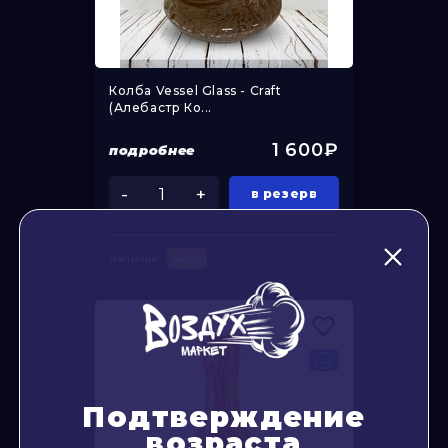
Колба Vessel Glass - Craft
(Алебастр Ко...
1 600₽
подробнее
-
+
в резерв
Наличие:
мало
Подтверждение
возраста