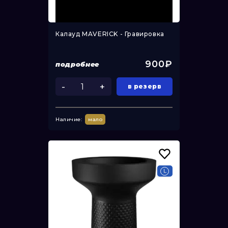
Калауд MAVERICK - Гравировка
900₽
подробнее
-
+
в резерв
Наличие:
мало