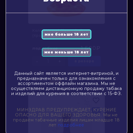
Колба Vessel Glass - Craft
(Крошка оран...
1 600₽
подробнее
-
+
в резерв
Данный сайт является интернет-витриной, и
предназначен только для ознакомления с
Наличие:
мало
ассортиментом оффлайн магазина. Мы не
осуществляем дистанционную продажу табака
и изделий для курения в соответствии с 15-ФЗ.
МИНЗДРАВ ПРЕДУПРЕЖДАЕТ, КУРЕНИЕ
ОПАСНО ДЛЯ ВАШЕГО ЗДОРОВЬЯ. Мы не
продаём табачные изделия лицам младше 18
лет
подробнее