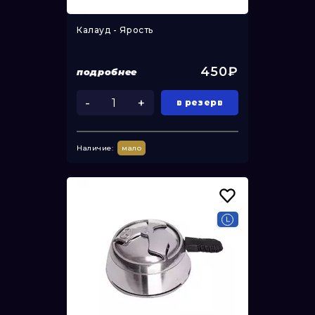
Калауд - Ярость
450₽
подробнее
-
+
в резерв
Наличие:
мало