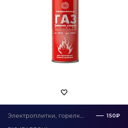
Электроплитки, горелк...
150₽