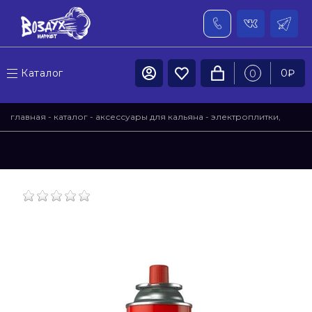
Каталог
0
₽
0
главная
-
каталог
-
аксессуары для кальяна
-
электроплитки,
горелки, газ
- газ (баллон)