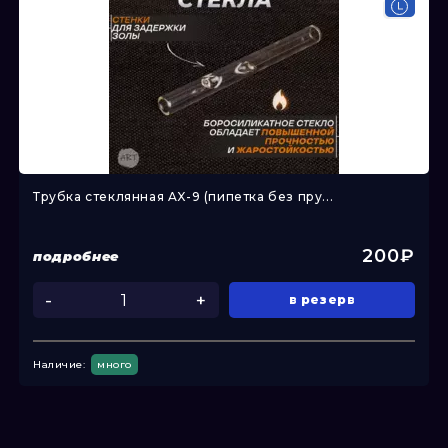
Трубка стеклянная AX-9 (пипетка без пру...
200₽
подробнее
-
+
в резерв
Наличие:
много