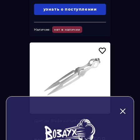
узнать о поступлении
Наличие:
нет в наличии
Щипцы Blade копия (Silver)
450₽
подробнее