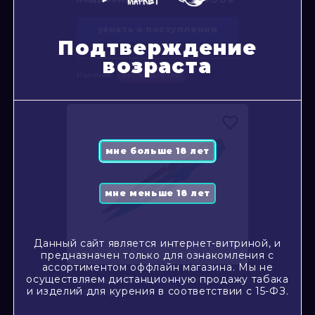
узнать о поступлении
Подтверждение
возраста
Наличие:
нет в наличии
Данный сайт является интернет-витриной, и
предназначен только для ознакомления с
ассортиментом оффлайн магазина. Мы не
осуществляем дистанционную продажу табака
Щипцы Blade копия (Titanium
и изделий для курения в соответствии с 15-ФЗ.
Edition)