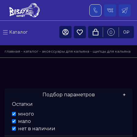
Каталог
0
₽
0
главная
-
каталог
-
аксессуары для кальяна
-
щипцы для кальяна
- blade
Подбор параметров
Остатки
Цена
много
мало
От
нет в наличии