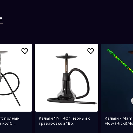
Е
rt полный
Кальян "INTRO" чёрный с
Кальян - Mam
 колб...
гравировкой "Во...
Flow (Rick&Mor