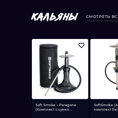
КАЛЬЯНЫ
СМОТРЕТЬ ВС
may Customs -
Soft Smoke – Paragone
SoftSmoke (A
-...
(Комплект с сумко...
комплект без