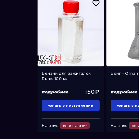
h-110мм)
Бензин для зажигалок
Бонг - Ornam
аночка...
Runis 100 мл.
350₽
150₽
подробнее
подробнее
поступлении
узнать о поступлении
узнать о 
 в наличии
Наличие:
нет в наличии
Наличие:
нет 