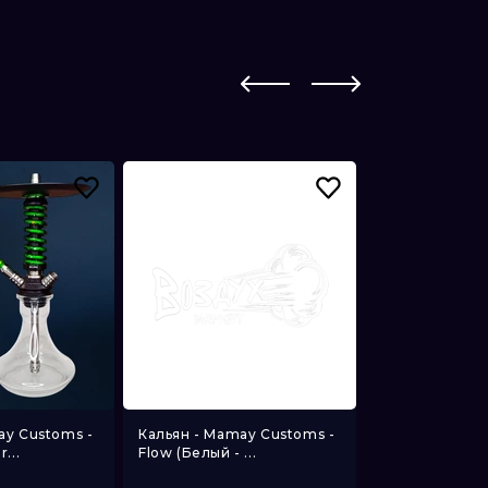
Аккумуляторы
Картридж PLONQ META LITE
Испарители VANDY VAPE
ay Customs -
Кальян - Mamay Customs -
Кальян - Mama
...
Flow (Белый - ...
Flow (Голубой .