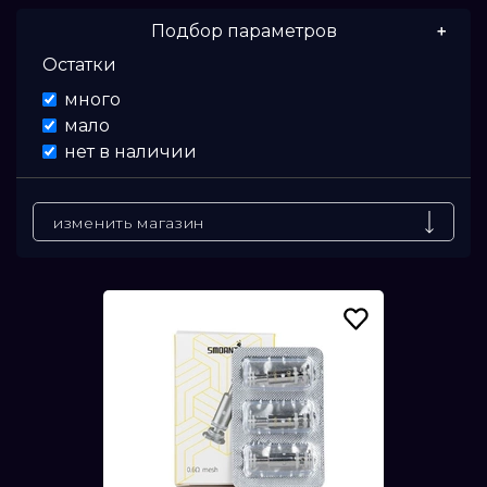
Подбор параметров
Остатки
Цена
много
мало
От
нет в наличии
До
изменить магазин