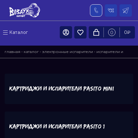
Каталог
0
₽
0
главная
-
каталог
-
электронные испарители
-
испарители и
картриджи для pod-систем
- испарители и картриджи smoant
Картриджи и испарители Pasito MINI
Картриджи и испарители Pasito 1