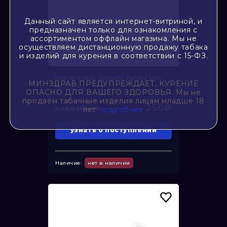
Данный сайт является интернет-витриной, и
предназначен только для ознакомления с
ассортиментом оффлайн магазина. Мы не
осуществляем дистанционную продажу табака
и изделий для курения в соответствии с 15-ФЗ.
Испаритель Smoant Pasito Mini
МИНЗДРАВ ПРЕДУПРЕЖДАЕТ, КУРЕНИЕ
P-1 (0.6 ...
ОПАСНО ДЛЯ ВАШЕГО ЗДОРОВЬЯ. Мы не
продаём табачные изделия лицам младше 18
250₽
подробнее
лет
подробнее
узнать о поступлении
Наличие:
нет в наличии