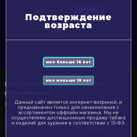
-
+
в резерв
Подтверждение
возраста
Наличие:
мало
Подписывайтесь на наши
обновления
Данный сайт является интернет-витриной, и
Мы проинформируем Вас о новинках
предназначен только для ознакомления с
ассортиментом оффлайн магазина. Мы не
осуществляем дистанционную продажу табака
и изделий для курения в соответствии с 15-ФЗ.