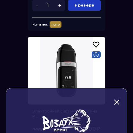
-
+
в резерв
Наличие:
мало
Электронная система никотина
P...
3 500₽
подробнее