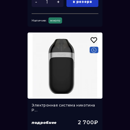
-
+
в резерв
Наличие:
много
Электронная система никотина
P...
2 700₽
подробнее