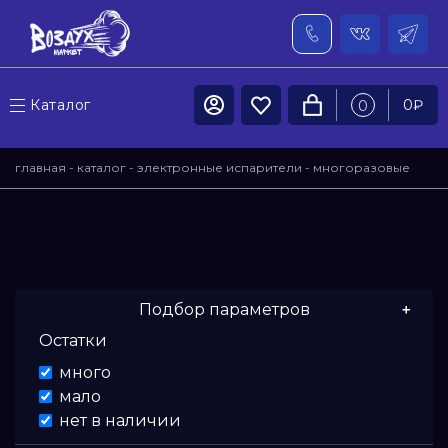
Каталог
0
₽
0
главная
-
каталог
-
электронные испарители
-
многоразовые
pod системы
- plonq meta lite / smart
Подбор параметров
Остатки
Цена
много
мало
От
нет в наличии