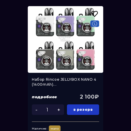
Набор Rincoe JELLYBOX NANO 4
(1400mAh)...
2 100₽
подробнее
-
+
в резерв
Наличие:
мало