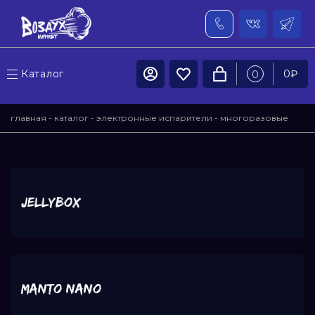
Каталог
0
₽
0
главная
-
каталог
-
электронные испарители
-
многоразовые
pod системы
- rincoe
JELLYBOX
MANTO NANO