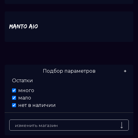
MANTO AIO
Подбор параметров
Остатки
Цена
много
мало
От
нет в наличии
До
изменить магазин