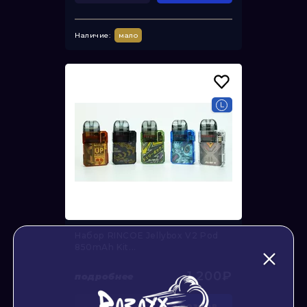
Наличие:
мало
Набор RINCOE Jellybox V2 Pod
850mAh Kit...
1 200₽
подробнее
-
+
в резерв