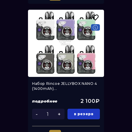
Набор Rincoe JELLYBOX NANO 4
(1400mAh)...
2 100₽
подробнее
-
+
в резерв