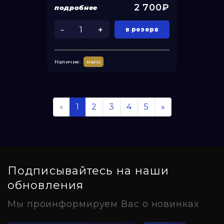
2 700₽
подробнее
-
+
в резерв
Наличие:
мало
«
1
2
3
4
5
»
Подписывайтесь на наши
обновления
Мы проинформируем Вас о новинках