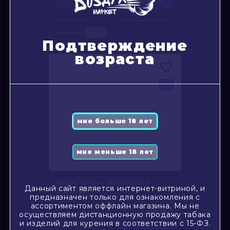
Наличие:
мало
Подтверждение
возраста
Набор Rincoe Jellybox XS II
Данный сайт является интернет-витриной, и
1000mAh - O...
предназначен только для ознакомления с
ассортиментом оффлайн магазина. Мы не
1 950₽
подробнее
осуществляем дистанционную продажу табака
и изделий для курения в соответствии с 15-ФЗ.