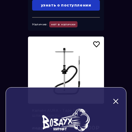
узнать о поступлении
Наличие:
нет в наличии
Кальян AURA - Tape (Шахта,
шланг, мундш...
3 500₽
подробнее