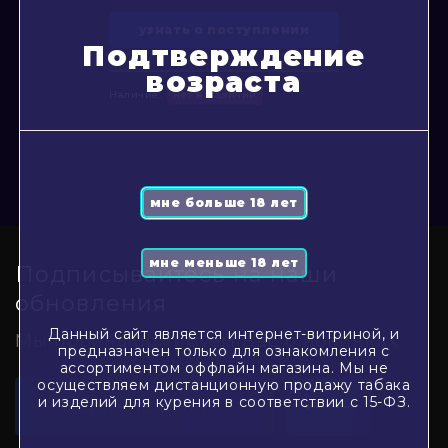
узнать о поступлении
Подтверждение
возраста
Наличие:
нет в наличии
Подписывайтесь на наши
обновления
Данный сайт является интернет-витриной, и
Мы проинформируем Вас о новинках
предназначен только для ознакомления с
ассортиментом оффлайн магазина. Мы не
осуществляем дистанционную продажу табака
и изделий для курения в соответствии с 15-ФЗ.