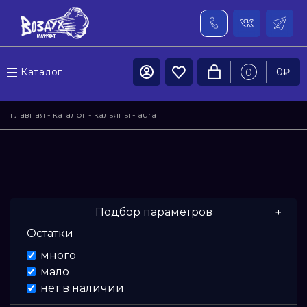
Каталог
0
₽
0
главная
-
каталог
-
кальяны
- aura
Подбор параметров
Остатки
Цена
много
мало
От
нет в наличии