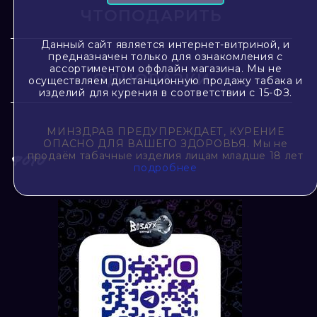
ЧТОПОДАРИТЬ
Данный сайт является интернет-витриной, и
предназначен только для ознакомления с
ассортиментом оффлайн магазина. Мы не
ОДНОРАЗКИ
осуществляем дистанционную продажу табака и
изделий для курения в соответствии с 15-ФЗ.
МИНЗДРАВ ПРЕДУПРЕЖДАЕТ, КУРЕНИЕ
ОПАСНО ДЛЯ ВАШЕГО ЗДОРОВЬЯ. Мы не
продаём табачные изделия лицам младше 18 лет
ФОТО
подробнее