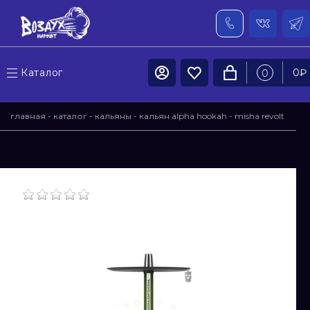
Каталог
0
₽
0
главная
-
каталог
-
кальяны
-
кальян alpha hookah
-
misha revolt
- кальян misha - revolt extra virgin
(шахта,шланг,мундштук,уплотнители)