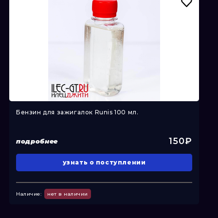
Бензин для зажигалок Runis 100 мл.
Бо
150₽
подробнее
п
узнать о поступлении
Наличие:
нет в наличии
На