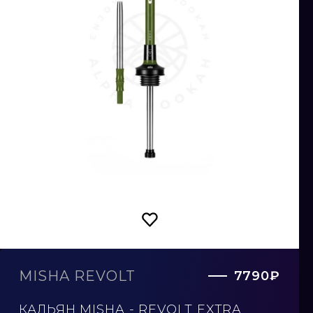
MISHA REVOLT
7790₽
КАЛЬЯН MISHA - REVOLT EXTRA