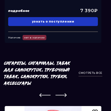
7 390₽
подробнее
п
узнать о поступлении
Наличие:
нет в наличии
На
СИГАРЕТЫ, СИГАРИЛЛЫ, ТАБАК
ДЛЯ САМОКРУТОК, ТРУБОЧНЫЙ
СМОТРЕТЬ ВСЕ
ТАБАК, САМОКРУТКИ, ТРУБКИ,
АКСЕССУАРЫ