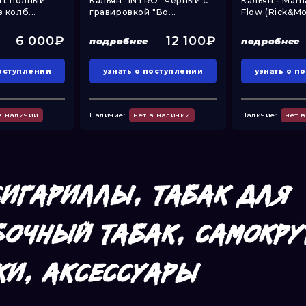
rt полный
Кальян "INTRO" чёрный с
Кальян - Mam
 колб...
гравировкой "Во...
Flow (Rick&Mor
6 000₽
12 100₽
подробнее
подробнее
поступлении
узнать о поступлении
узнать о п
в наличии
Наличие:
нет в наличии
Наличие:
нет 
СИГАРИЛЛЫ, ТАБАК ДЛЯ
БОЧНЫЙ ТАБАК, САМОКРУ
КИ, АКСЕССУАРЫ