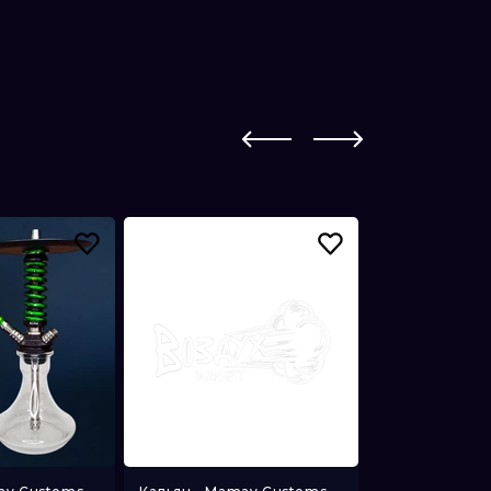
Аккумуляторы
Картридж PLONQ META LITE
Испарители VANDY VAPE