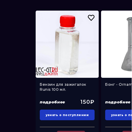
h-110мм)
Бензин для зажигалок
Бонг - Ornam
аночка...
Runis 100 мл.
350₽
150₽
подробнее
подробнее
поступлении
узнать о поступлении
узнать о 