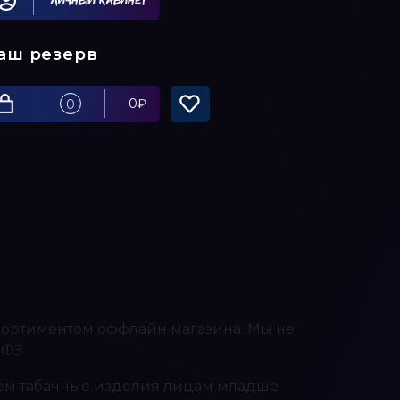
Личный кабинет
аш резерв
0
₽
0
ссортиментом оффлайн магазина. Мы не
-ФЗ.
 табачные изделия лицам младше