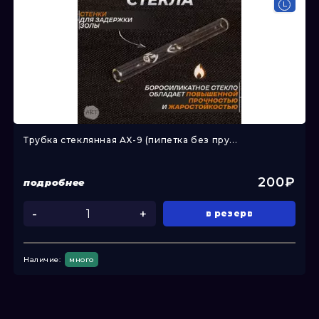
Трубка стеклянная AX-9 (пипетка без пру...
200₽
подробнее
-
+
в резерв
Наличие:
много