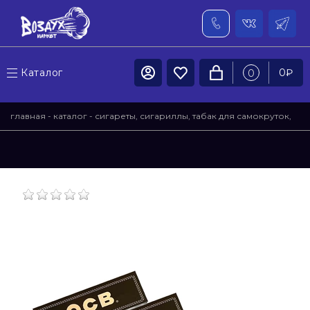
Каталог
0
₽
0
главная
-
каталог
-
сигареты, сигариллы, табак для самокруток,
трубочный табак, самокрутки, трубки, аксессуары
-
бумага,
машинка, гильзы для самокруток
- бумага сигаретная ocb
премиум