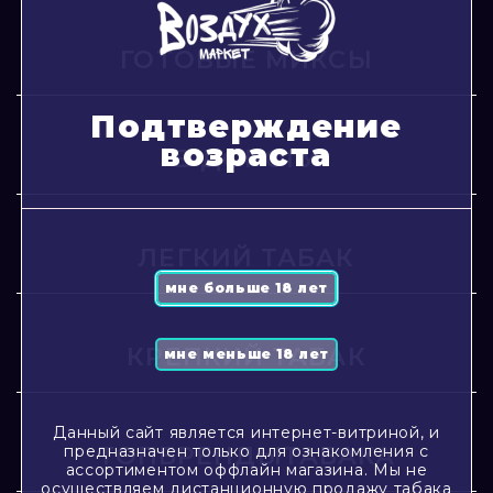
ГОТОВЫЕ МИКСЫ
Подтверждение
возраста
В ДОРОГУ
ЛЕГКИЙ ТАБАК
КРЕПКИЙ ТАБАК
Данный сайт является интернет-витриной, и
предназначен только для ознакомления с
ТОПБРЕНДЫТАБАКА
ассортиментом оффлайн магазина. Мы не
осуществляем дистанционную продажу табака