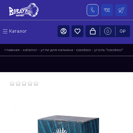
Каталог
0
₽
0
главная
-
каталог
-
угли для кальяна
-
cocoloco
- уголь "cocoloco"
25мм 72куб