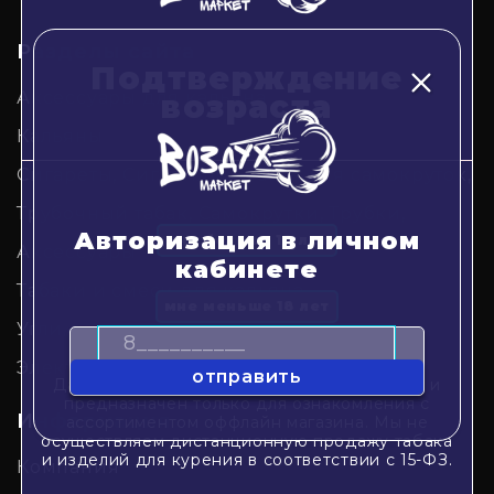
Разделы сайта
Подтверждение
Аксессуары для кальяна
возраста
Кальяны
Сигареты, Сигариллы, Табак для самокруток,
Трубочный табак, Самокрутки, Трубки,
Авторизация в личном
Аксессуары
кабинете
Табаки и смеси для кальяна
Угли для кальяна
Электронные испарители
Данный сайт является интернет-витриной, и
предназначен только для ознакомления с
Информация
ассортиментом оффлайн магазина. Мы не
осуществляем дистанционную продажу табака
и изделий для курения в соответствии с 15-ФЗ.
Компания