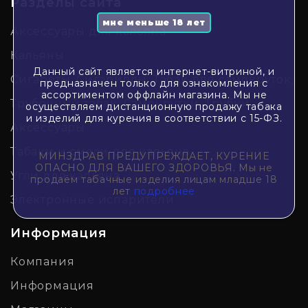
Разделы сайта
Аксессуары для кальяна
Кальяны
Данный сайт является интернет-витриной, и
Сигареты, Сигариллы, Табак для самокруток,
предназначен только для ознакомления с
ассортиментом оффлайн магазина. Мы не
Трубочный табак, Самокрутки, Трубки,
осуществляем дистанционную продажу табака
и изделий для курения в соответствии с 15-ФЗ.
Аксессуары
Табаки и смеси для кальяна
МИНЗДРАВ ПРЕДУПРЕЖДАЕТ, КУРЕНИЕ
ОПАСНО ДЛЯ ВАШЕГО ЗДОРОВЬЯ. Мы не
Угли для кальяна
продаём табачные изделия лицам младше 18
лет
подробнее
Электронные испарители
Информация
Компания
Информация