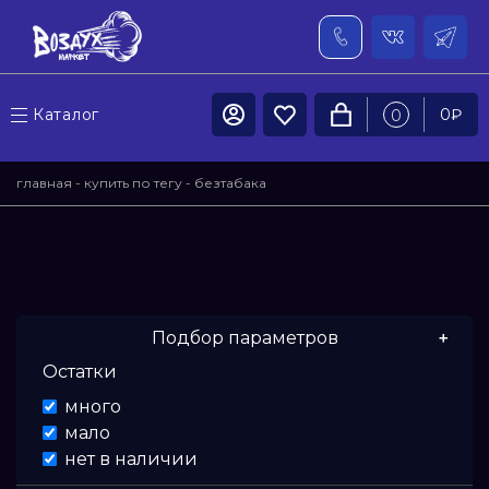
Каталог
0
₽
0
главная
-
купить по тегу
- безтабака
Подбор параметров
Нечего фильтровать
Остатки
много
мало
нет в наличии