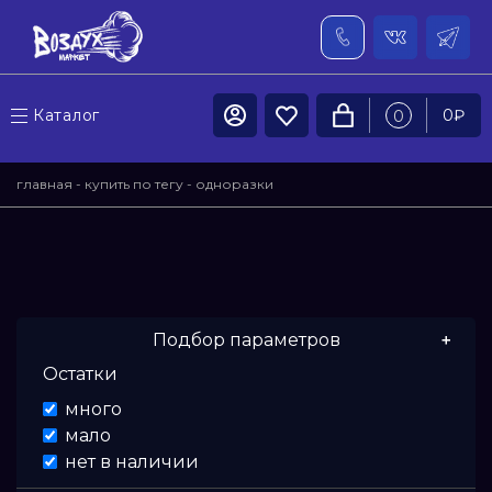
Каталог
0
₽
0
главная
-
купить по тегу
- одноразки
Подбор параметров
Остатки
Цена
много
мало
От
нет в наличии