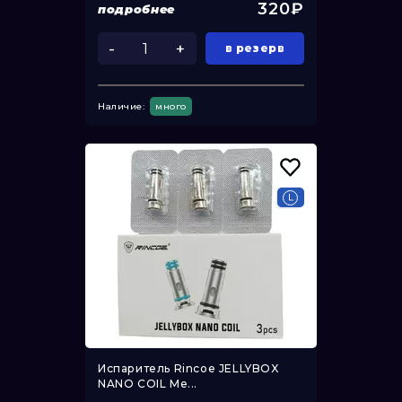
320₽
подробнее
-
+
в резерв
Наличие:
много
Испаритель Rincoe JELLYBOX
NANO COIL Me...