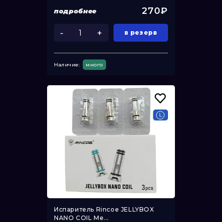
270₽
подробнее
-
+
в резерв
Наличие:
много
Испаритель Rincoe JELLYBOX
NANO COIL Me...