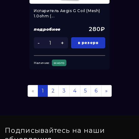
Испаритель Aegis G Coil (Mesh)
1.0ohm (...
280₽
подробнее
-
+
в резерв
Наличие:
много
«
1
2
3
4
5
6
»
Подписывайтесь на наши