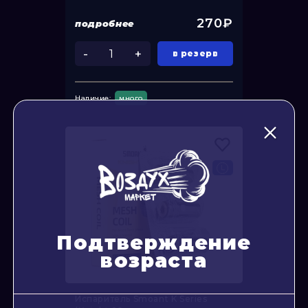
270₽
подробнее
-
+
в резерв
Наличие:
много
Подтверждение
возраста
Испаритель Smoant K Series