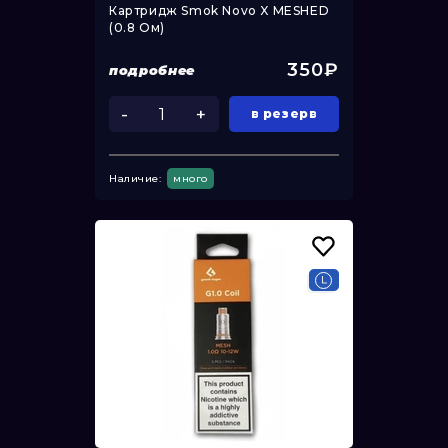
Картридж Smok Novo X MESHED
(0.8 Ом)
350₽
подробнее
-
+
в резерв
Наличие:
много