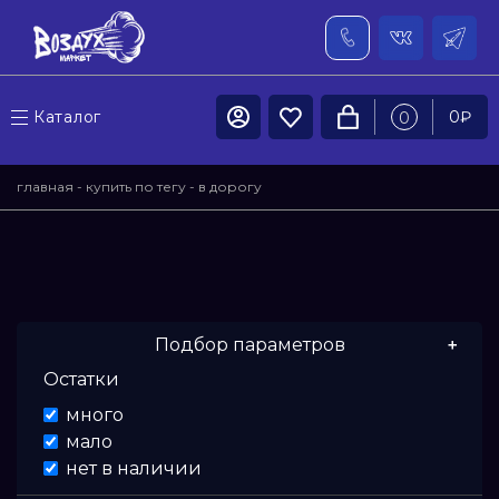
Каталог
0
₽
0
главная
-
купить по тегу
- в дорогу
Подбор параметров
Остатки
Цена
много
мало
От
нет в наличии