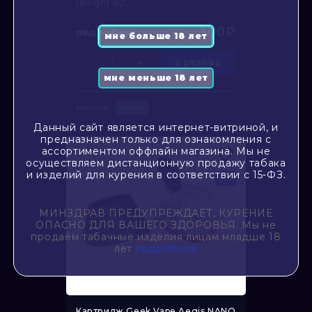
(Knight 80, ...
300₽
подробнее
-
+
в резерв
Наличие:
много
Данный сайт является интернет-витриной, и
предназначен только для ознакомления с
ассортиментом оффлайн магазина. Мы не
осуществляем дистанционную продажу табака
и изделий для курения в соответствии с 15-ФЗ.
МИНЗДРАВ ПРЕДУПРЕЖДАЕТ, КУРЕНИЕ
ОПАСНО ДЛЯ ВАШЕГО ЗДОРОВЬЯ. Мы не
продаём табачные изделия лицам младше 18
лет
подробнее
Картридж Geek Vape Aegis NANO