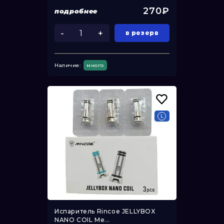
270₽
подробнее
-
+
в резерв
Наличие:
много
Испаритель Rincoe JELLYBOX
NANO COIL Me...