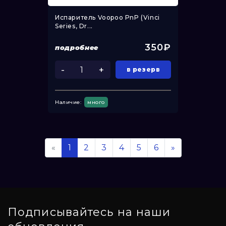
Испаритель Voopoo PnP (Vinci
Series, Dr...
350₽
подробнее
-
+
в резерв
Наличие:
много
«
1
2
3
4
5
6
»
Подписывайтесь на наши