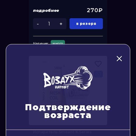
270₽
подробнее
-
+
в резерв
Наличие:
много
Подтверждение
возраста
Испаритель Smoant K Series