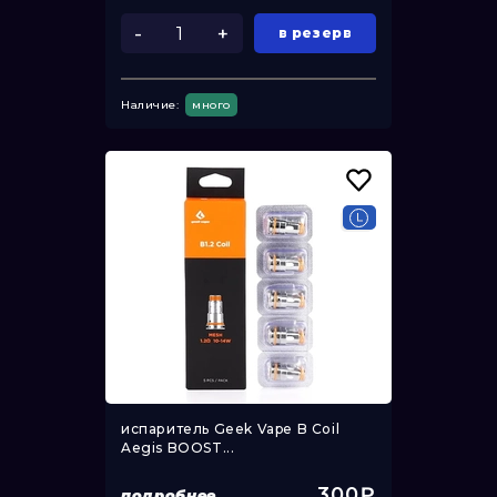
-
+
в резерв
Наличие:
много
испаритель Geek Vape B Coil
Aegis BOOST...
300₽
подробнее