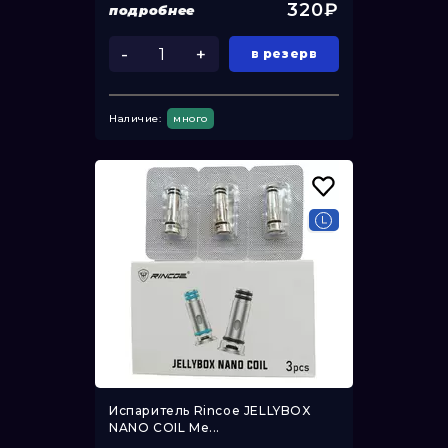
320₽
подробнее
-
+
в резерв
Наличие:
много
Испаритель Rincoe JELLYBOX
NANO COIL Me...