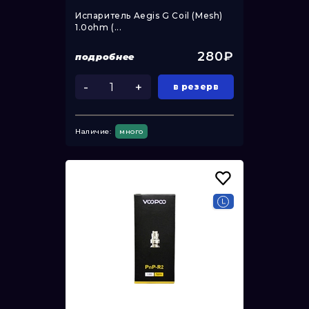
Испаритель Aegis G Coil (Mesh)
1.0ohm (...
280₽
подробнее
-
+
в резерв
Наличие:
много